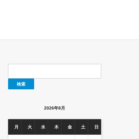
検
索:
2026年8月
月
火
水
木
金
土
日